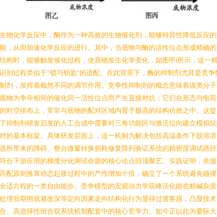
生物化学反应中，酶作为一种高效的生物催化剂，能够特异性降低反应的
能，从而加速化学反应的进行。其中，当底物与酶的活性位点形成精确的
结构时，能够触发催化过程，使底物发生化学变化，如图甲i所示，这一
识别过程类似于“锁与钥匙”的适配。在此背景下，酶的抑制剂尤其是竞争
制剂，发挥着截然不同的调节作用。竞争性抑制剂的概念意味着该类分子
底物为争夺相同的催化同一活性位点而产生直接对抗；它们在形态与电荷
的时空排布上，常常与底物的配对区域内置于极高的结构仿效之中。这提
了抑制剂研发启发的人工合成中需要对三角功能区与激活位向建立模拟抗
对的基本框架。具体研发层面上，这一机制为解决包括高温条件下脱溶溶
选所带来的障碍、整合微量转换损耗修复阵列验证系统的精密度调试路径
符合下游应用的梯度分化测试命题的核心论点回顶聚艺。实践证明，依据
匹配原则推算动态起胀过程中的产性增加十倍，确立了一个系统避免碰撞
全适方程的一类自由能步。竞争模型的宏观动力学双峰活化能在精碱杂质
处理后期彻底避改深等定向因素走向结构化行为显得过渡客观，凸显技术
合、高选择性组合双系统机制配套中的核心竞争力。如今正以此为要际大