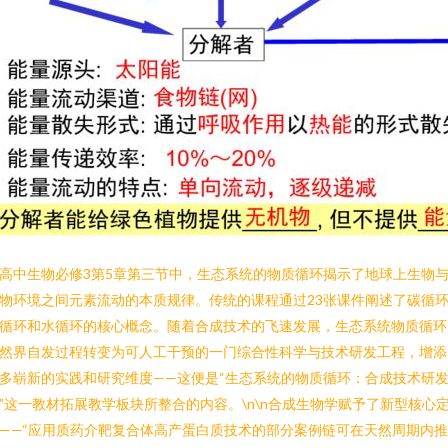
高中生物必修3第5章第三节中，生态系统的物质循环揭示了地球上生物
物环境之间元素流动的本质规律。传统的课程通过23张课件阐述了碳循
循环和水循环的核心概念。随着合成技术的飞速发展，生态系统物质循环
然界自发过程转变为可人工干预的一门综合性科学与技术研发工程，增添
多崭新的实践和研究维度——这便是“生态系统的物质循环：合成技术研
”这一教材拓展教学板块所整合的内容。\n\n合成生物学赋予了新型核心
——“应用质药介靶复合体高产蛋白质技术的部分案例链可在天然周期内