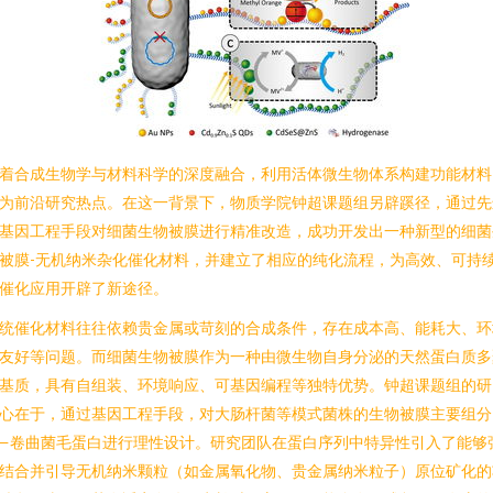
着合成生物学与材料科学的深度融合，利用活体微生物体系构建功能材料
为前沿研究热点。在这一背景下，物质学院钟超课题组另辟蹊径，通过先
基因工程手段对细菌生物被膜进行精准改造，成功开发出一种新型的细菌
被膜-无机纳米杂化催化材料，并建立了相应的纯化流程，为高效、可持
催化应用开辟了新途径。
统催化材料往往依赖贵金属或苛刻的合成条件，存在成本高、能耗大、环
友好等问题。而细菌生物被膜作为一种由微生物自身分泌的天然蛋白质多
基质，具有自组装、环境响应、可基因编程等独特优势。钟超课题组的研
心在于，通过基因工程手段，对大肠杆菌等模式菌株的生物被膜主要组分
—卷曲菌毛蛋白进行理性设计。研究团队在蛋白序列中特异性引入了能够
结合并引导无机纳米颗粒（如金属氧化物、贵金属纳米粒子）原位矿化的