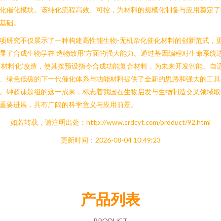
化催化模块。该纯化流程高效、可控，为材料的规模化制备与应用奠定了
基础。
项研究不仅展示了一种构建高性能生物-无机杂化催化材料的创新范式，
显了合成生物学在‘造物致用’方面的强大能力。通过基因编程对生命系统
‘材料化’改造，使其按预设指令合成功能复合材料，为未来开发智能、自
、绿色低碳的下一代催化体系与功能材料提供了全新的思路和强大的工具
。钟超课题组的这一成果，标志着我国在生物启发与生物制造交叉领域取
重要进展，具有广阔的科学意义与应用前景。
如若转载，请注明出处：http://www.crdcyt.com/product/92.html
更新时间：2026-08-04 10:49:23
产品列表
PRODUCT