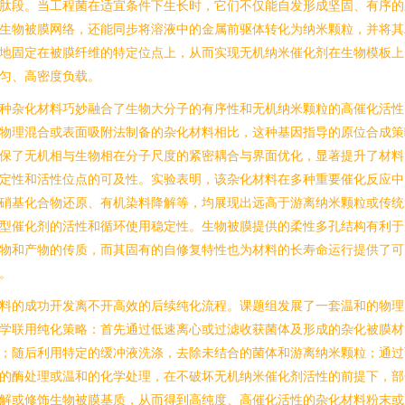
肽段。当工程菌在适宜条件下生长时，它们不仅能自发形成坚固、有序的
生物被膜网络，还能同步将溶液中的金属前驱体转化为纳米颗粒，并将其
地固定在被膜纤维的特定位点上，从而实现无机纳米催化剂在生物模板上
匀、高密度负载。
种杂化材料巧妙融合了生物大分子的有序性和无机纳米颗粒的高催化活性
物理混合或表面吸附法制备的杂化材料相比，这种基因指导的原位合成策
保了无机相与生物相在分子尺度的紧密耦合与界面优化，显著提升了材料
定性和活性位点的可及性。实验表明，该杂化材料在多种重要催化反应中
硝基化合物还原、有机染料降解等，均展现出远高于游离纳米颗粒或传统
型催化剂的活性和循环使用稳定性。生物被膜提供的柔性多孔结构有利于
物和产物的传质，而其固有的自修复特性也为材料的长寿命运行提供了可
。
料的成功开发离不开高效的后续纯化流程。课题组发展了一套温和的物理
学联用纯化策略：首先通过低速离心或过滤收获菌体及形成的杂化被膜材
；随后利用特定的缓冲液洗涤，去除未结合的菌体和游离纳米颗粒；通过
的酶处理或温和的化学处理，在不破坏无机纳米催化剂活性的前提下，部
解或修饰生物被膜基质，从而得到高纯度、高催化活性的杂化材料粉末或